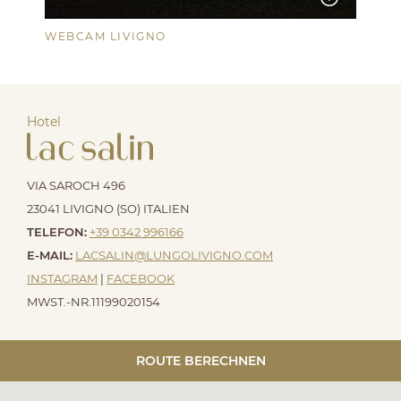
WEBCAM LIVIGNO
Hotel
VIA SAROCH 496
23041 LIVIGNO (SO) ITALIEN
TELEFON:
+39 0342 996166
E-MAIL:
LACSALIN@
LUNGOLIVIGNO.
COM
INSTAGRAM
|
FACEBOOK
MWST.-NR.11199020154