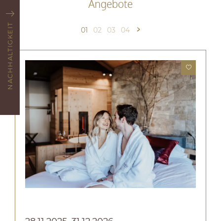
Angebote
NACHHALTIGKEIT
01
02
03
04