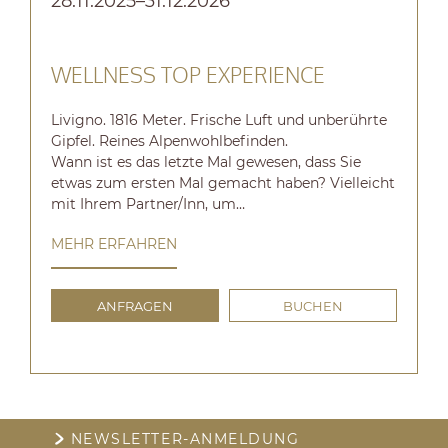
28.11.2025–31.12.2026
0
WELLNESS TOP EXPERIENCE
Livigno. 1816 Meter. Frische Luft und unberührte
Ü
Gipfel. Reines Alpenwohlbefinden.
E
Wann ist es das letzte Mal gewesen, dass Sie
H
etwas zum ersten Mal gemacht haben? Vielleicht
D
mit Ihrem Partner/Inn, um…
MEHR ERFAHREN
ANFRAGEN
BUCHEN
NEWSLETTER-ANMELDUNG