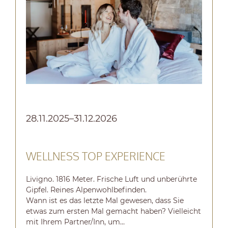
28.11.2025–31.12.2026
0
WELLNESS TOP EXPERIENCE
Livigno. 1816 Meter. Frische Luft und unberührte
Ü
Gipfel. Reines Alpenwohlbefinden.
E
Wann ist es das letzte Mal gewesen, dass Sie
H
etwas zum ersten Mal gemacht haben? Vielleicht
D
mit Ihrem Partner/Inn, um…