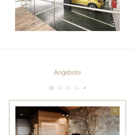
Angebote
01
02
03
04