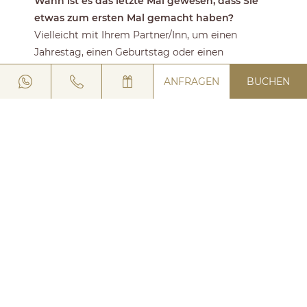
Wann ist es das letzte Mal gewesen, dass Sie
etwas zum ersten Mal gemacht haben?
Vielleicht mit Ihrem Partner/Inn, um einen
Jahrestag, einen Geburtstag oder einen
besonderen Anlass zu feiern oder einfach um aus
ANFRAGEN
BUCHEN
dem Alltag zu entfliehen und zwei anders-als-
sonst Tage inmitten der geruhsamen Schönheit
der Natur der Alpen zu genießen?
WELLNESS TOP EXPERIENCE ist die für Sie
maßgeschneiderte Wohlbefinden-Erfahrung.
Vergessen Sie alles und tauchen Sie ein in den
Zauber von Livigno.
BUCHEN
ANFRAGEN