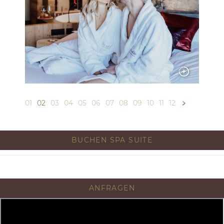
01
02
03
04
05
06
07
08
09
10
11
12
BUCHEN SPA SUITE
ANFRAGEN