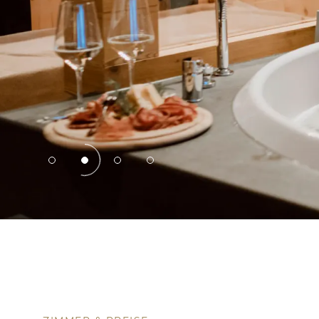
Events
Shopping
Après-Ski & Aperitivo
Zimmer & Preise
Verwöhnleistungen
Wellnesspakete
Anfragen
Buchen