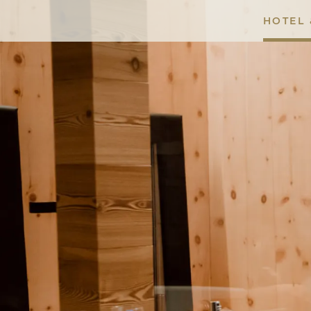
HOTEL 
Lac Salin
Stua da legn | Alta Cucina Naturale
Panoramic Fondue
Nachhaltigkeit
Unser Weinkeller
Hochzeiten
Seminare & Feiern
Bilder
Anreise
Lungolivigno