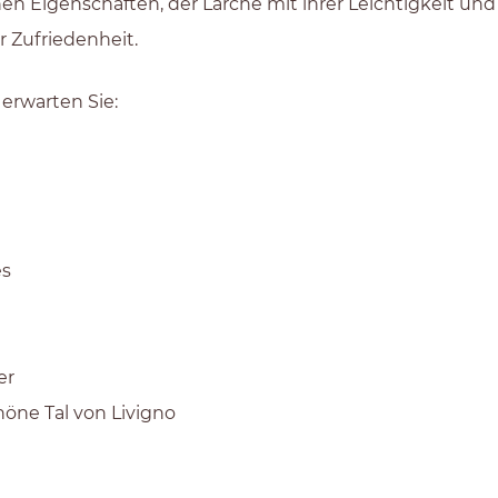
hen Eigenschaften, der Lärche mit ihrer Leichtigkeit un
 Zufriedenheit.
 erwarten Sie:
es
er
öne Tal von Livigno