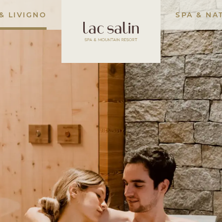
& LIVIGNO
SPA & NA
Lac Salin Spa
Essenz Der Alpen
Unsere Kräuterapot
Unsere Kosmetiklini
Massagen & Behand
SPA Suite
Private Spa
Day Spa