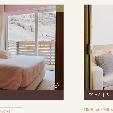
59 m²
|
3 –
MEHR ERFAHR
BUCHEN