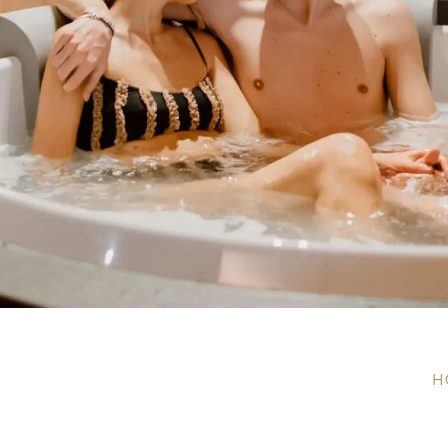
Was man in Livigno
Weekly program
Fitness & Yoga
Wandern & Bergstei
Biken & E-Biken
H