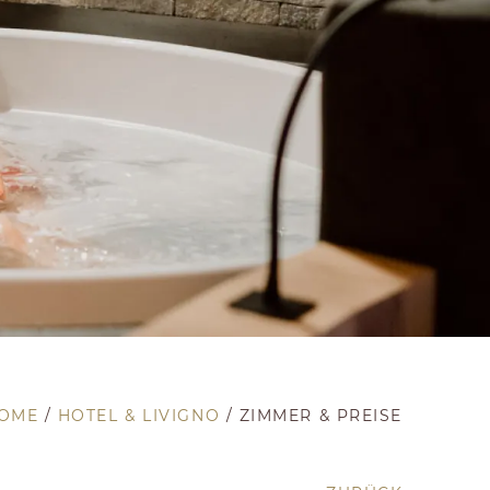
 unternehmen kann
gen
OME
/
HOTEL & LIVIGNO
/
ZIMMER & PREISE