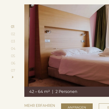
01
02
03
04
05
06
07
42 – 64 m²
|
2 Personen
MEHR ERFAHREN
ANFRAGEN