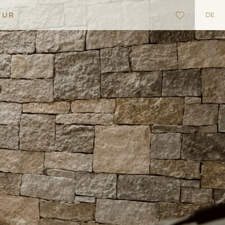
TUR
DE
heke
e
lungen