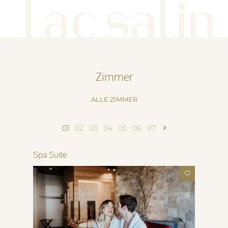
Zimmer
ALLE ZIMMER
01
02
03
04
05
06
07
Spa Suite